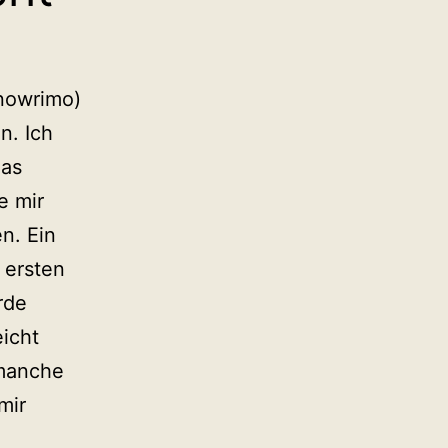
nowrimo)
n. Ich
das
e mir
n. Ein
 ersten
rde
eicht
 manche
mir