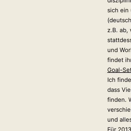
diszipli
sich ein
(deutsch
z.B. ab,
stattdes
und Work
findet ih
Goal-Set
Ich find
dass Vie
finden. 
verschi
und alle
Für 201