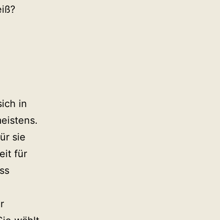
eiß?
sich in
eistens.
ür sie
it für
ass
r