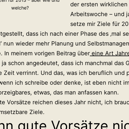
tzen für 2013 – aber wie und
der ersten wirklichen
welche?
Arbeitswoche – und ja
setze mir Ziele für 2
tgestellt, dass ich nach einer Phase des ‚mal s
d‘ nun wieder mehr Planung und Selbstmanage
. In meinem vorigen Beitrag über
eine Art Jahr
 ja schon angedeutet, dass ich manchmal das 
e Zeit verrinnt. Und das, was ich beruflich und p
enn ich schreibe oder denke, ist eben nicht i
rzeigbares, etwas, das man anfassen kann.
te Vorsätze reichen dieses Jahr nicht, ich brau
msetzbare Ziele.
n gute Vorsätze ni