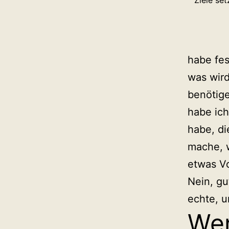
Ziele se
habe fes
was wir
benötige
habe ich
habe, di
mache, w
etwas Vo
Nein, gu
echte, u
Wen