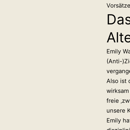
Vorsätze
Das
Alt
Emily W
(Anti-)Z
vergange
Also ist
wirksam 
freie ‚z
unsere K
Emily ha