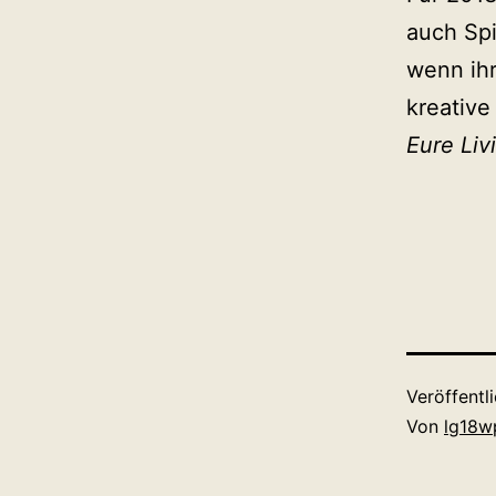
auch Sp
wenn ihr
kreative
Eure Liv
Veröffentl
Von
lg18w