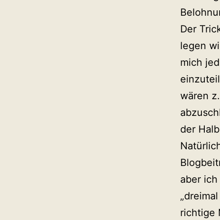
Belohnu
Der Tric
legen wi
mich jed
einzutei
wären z.
abzuschl
der Halb
Natürlic
Blogbeit
aber ich
„dreimal
richtige