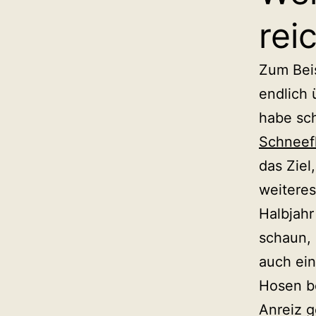
rei
Zum Bei
endlich 
habe sc
Schneef
das Ziel
weiteres
Halbjahr
schaun, 
auch ein
Hosen b
Anreiz g