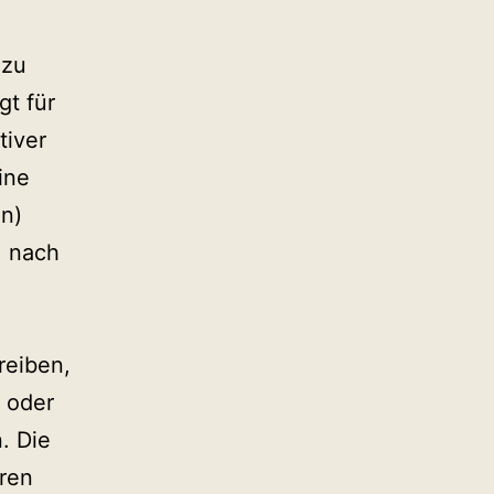
 zu
gt für
tiver
ine
en)
, nach
reiben,
“ oder
. Die
eren