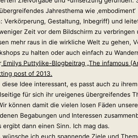
nierten Zielvorgabe und -umsetzung gefunden. 
 übergreifendes Jahresthema wie ‚embodiment‘
: Verkörperung, Gestaltung, Inbegriff) und leite
 weniger Zeit vor dem Bildschirm zu verbringen
sen mehr raus in die wirkliche Welt zu gehen, V
shops zu halten oder auch einfach zu Wandern
r
Emilys Puttylike-Blogbeitrag „The infamous (An
ting post of 2013.
e diese Idee interessant, es passt auch zu ihrem
lseitige für sich ihr ureigenes übergreifendes 
Wir können damit die vielen losen Fäden unsere
edenen Begabungen und Interessen zusammenb
s ergibt dann einen Sinn. Ich mag das.
3 wünsche ich euch spannende Ziele und Them