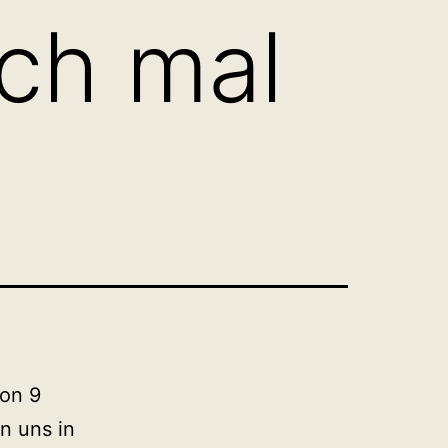
och mal
hon 9
en uns in