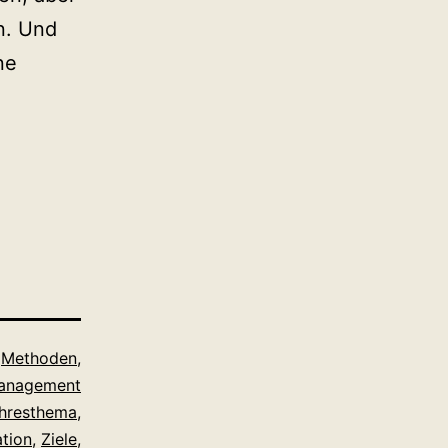
n. Und
ne
,
Methoden
,
anagement
hresthema
,
tion
,
Ziele
,