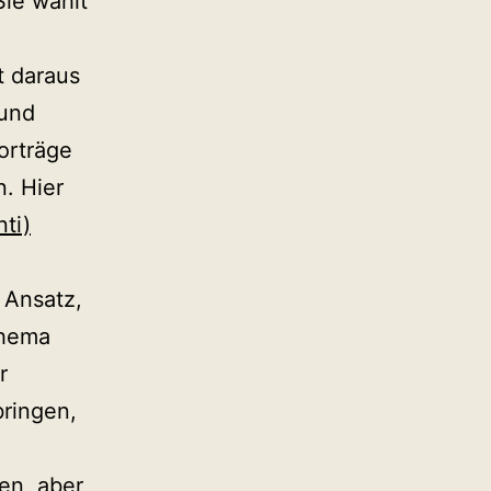
Sie wählt
t daraus
 und
orträge
. Hier
ti)
 Ansatz,
Thema
r
ringen,
en, aber