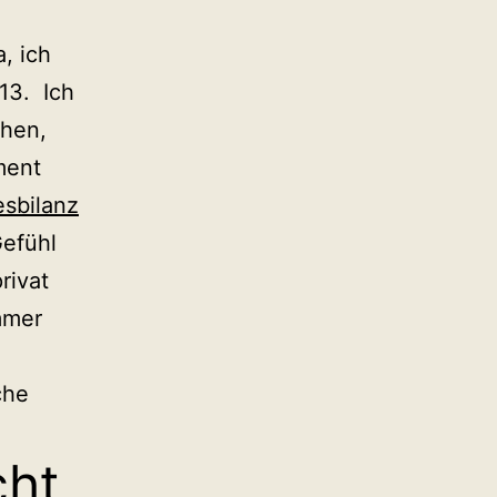
, ich
013. Ich
ehen,
ment
esbilanz
Gefühl
rivat
mmer
che
cht