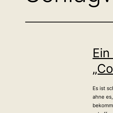
Ein
„C
Es ist s
ahne es,
bekommt,