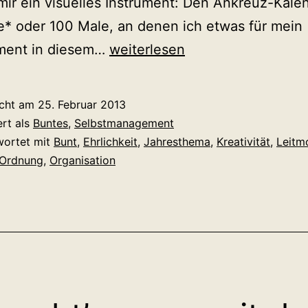
mir ein visuelles Instrument: Den Ankreuz-Kalen
* oder 100 Male, an denen ich etwas für mein
Ein
ent in diesem…
weiterlesen
Kalender
fürs
icht am
25. Februar 2013
„Commitment“
ert als
Buntes
,
Selbstmanagement
wortet mit
Bunt
,
Ehrlichkeit
,
Jahresthema
,
Kreativität
,
Leitm
Ordnung
,
Organisation