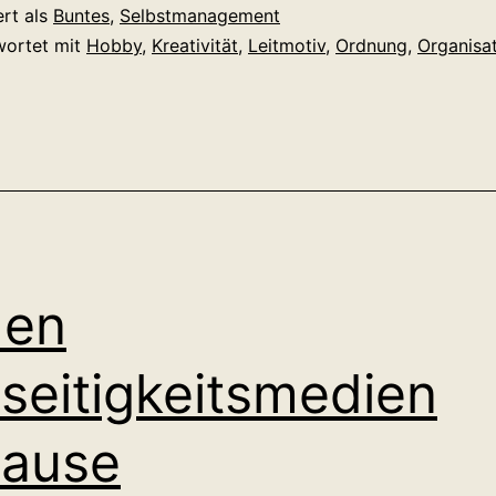
ert als
Buntes
,
Selbstmanagement
wortet mit
Hobby
,
Kreativität
,
Leitmotiv
,
Ordnung
,
Organisa
den
lseitigkeitsmedien
hause