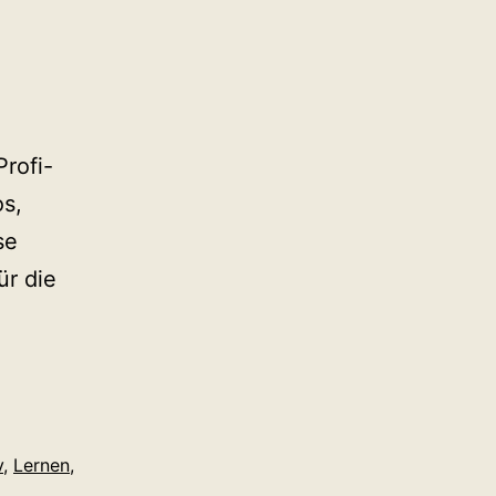
rofi-
os,
se
ür die
v
,
Lernen
,