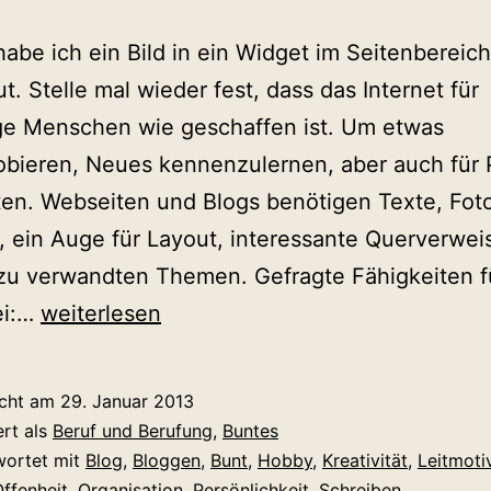
abe ich ein Bild in ein Widget im Seitenbereich
t. Stelle mal wieder fest, dass das Internet für
ige Menschen wie geschaffen ist. Um etwas
bieren, Neues kennenzulernen, aber auch für P
ten. Webseiten und Blogs benötigen Texte, Fot
, ein Auge für Layout, interessante Querverwei
) zu verwandten Themen. Gefragte Fähigkeiten f
In
ei:…
weiterlesen
den
Vielseitigkeitsmedien
icht am
29. Januar 2013
zuhause
ert als
Beruf und Berufung
,
Buntes
wortet mit
Blog
,
Bloggen
,
Bunt
,
Hobby
,
Kreativität
,
Leitmoti
ffenheit
,
Organisation
,
Persönlichkeit
,
Schreiben