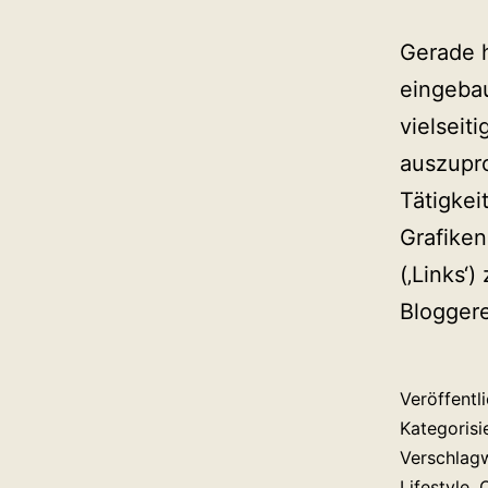
Gerade h
eingebau
vielseit
auszupro
Tätigkei
Grafiken
(‚Links‘
Blogger
Veröffentl
Kategorisi
Verschlag
Lifestyle
,
O