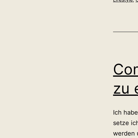
Co
zu 
Ich habe
setze ic
werden u