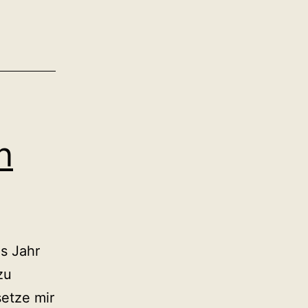
n
s Jahr
zu
setze mir