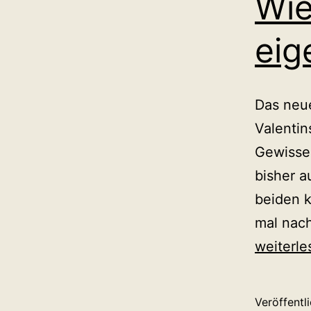
Wie
eig
Das neue
Valentin
Gewisse
bisher a
beiden k
mal nach
weiterle
Veröffentl