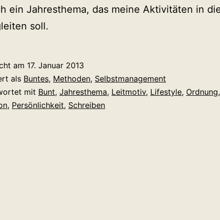
h ein Jahresthema, das meine Aktivitäten in d
eiten soll.
icht am
17. Januar 2013
ert als
Buntes
,
Methoden
,
Selbstmanagement
wortet mit
Bunt
,
Jahresthema
,
Leitmotiv
,
Lifestyle
,
Ordnung
,
on
,
Persönlichkeit
,
Schreiben