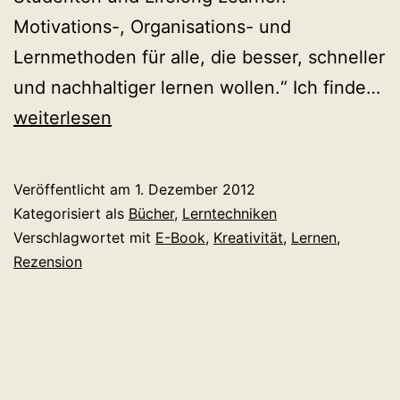
Motivations-, Organisations- und
Lernmethoden für alle, die besser, schneller
Re
und nachhaltiger lernen wollen.“ Ich finde…
zu
weiterlesen
S
Hu
Veröffentlicht am
1. Dezember 2012
Ni
Kategorisiert als
Bücher
,
Lerntechniken
Le
Verschlagwortet mit
E-Book
,
Kreativität
,
Lernen
,
Rezension