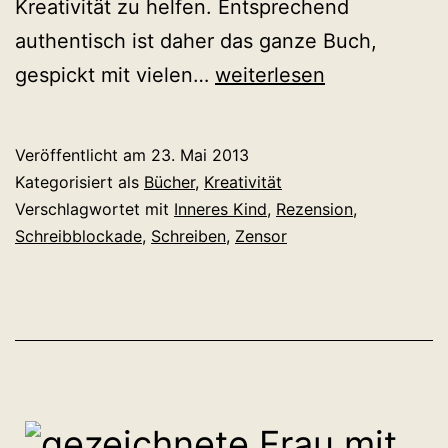
Kreativität zu helfen. Entsprechend
authentisch ist daher das ganze Buch,
Klassiker:
gespickt mit vielen…
weiterlesen
Julia
Cameron
Veröffentlicht am
23. Mai 2013
–
Kategorisiert als
Bücher
,
Kreativität
Der
Verschlagwortet mit
Inneres Kind
,
Rezension
,
Schreibblockade
,
Schreiben
,
Zensor
Weg
des
Künstlers