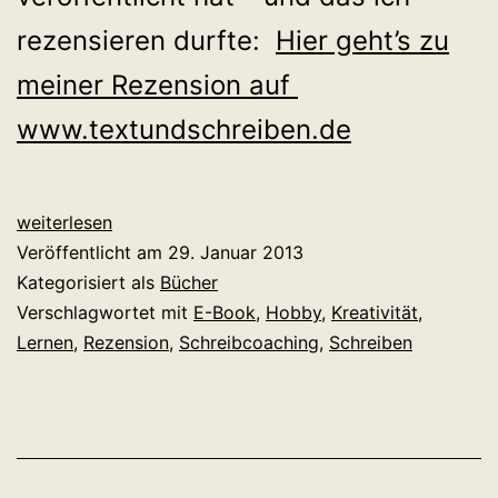
rezensieren durfte:
Hier geht’s zu
meiner Rezension auf
www.textundschreiben.de
Rezension:
weiterlesen
Schneller
Veröffentlicht am
29. Januar 2013
Bestseller
Kategorisiert als
Bücher
–
Verschlagwortet mit
E-Book
,
Hobby
,
Kreativität
,
Bessere!
Lernen
,
Rezension
,
Schreibcoaching
,
Schreiben
Romane!
Schreiben!
3