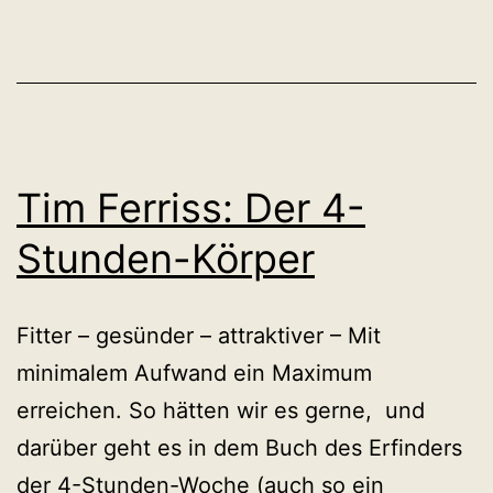
scheiße,
wie
ich
bin
Tim Ferriss: Der 4-
Stunden-Körper
Fitter – gesünder – attraktiver – Mit
minimalem Aufwand ein Maximum
erreichen. So hätten wir es gerne, und
darüber geht es in dem Buch des Erfinders
der 4-Stunden-Woche (auch so ein