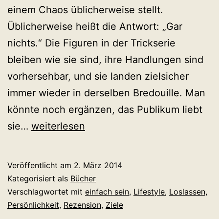
einem Chaos üblicherweise stellt.
Üblicherweise heißt die Antwort: „Gar
nichts.“ Die Figuren in der Trickserie
bleiben wie sie sind, ihre Handlungen sind
vorhersehbar, und sie landen zielsicher
immer wieder in derselben Bredouille. Man
könnte noch ergänzen, das Publikum liebt
Rebecca
sie…
weiterlesen
Niazi-
Shahabi:
Veröffentlicht am
2. März 2014
Ich
Kategorisiert als
Bücher
bleibe
Verschlagwortet mit
einfach sein
,
Lifestyle
,
Loslassen
,
Persönlichkeit
,
Rezension
,
Ziele
so