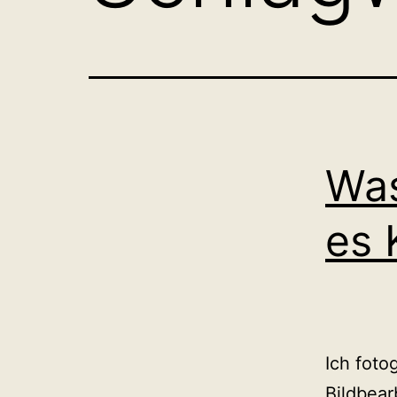
Was
es 
Ich foto
Bildbear