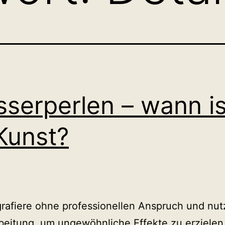
serperlen – wann is
Kunst?
grafiere ohne professionellen Anspruch und nut
beitung, um ungewöhnliche Effekte zu erzielen