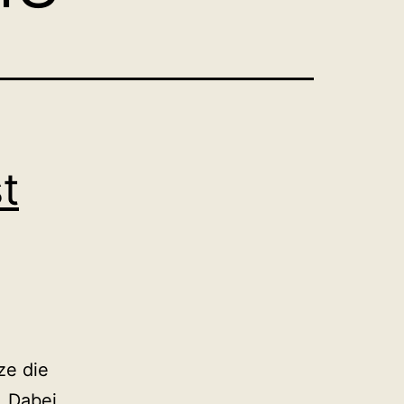
t
ze die
. Dabei