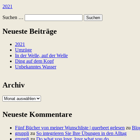
2021
Suchen …
Neueste Beiträge
2021
Umzüge
In der Welle, auf der Welle
Ding auf dem Kopf
Unbekanntes Wasser
Archiv
A
r
c
Neueste Kommentare
h
i
v
Fünf Bücher von meiner Wunschliste | querbeet gelesen
zu
Blo
gruppli
zu
So integrieren Sie Ihre Übungen in den Alltag
gruppli
zu
Do what you love, love what you do