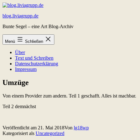
Zum
Inhalt
blog.liviagrupp.de
springen
Bunte Segel – eine Art Blog-Archiv
Menü
Schließen
Über
Text und Schreiben
Datenschutzerklärung
Impressum
Umzüge
Von einem Provider zum andern. Teil 1 geschafft. Alles ist machbar.
Teil 2 demnächst
Veröffentlicht am
21. Mai 2018
Von
lg18wp
Kategorisiert als
Uncategorized