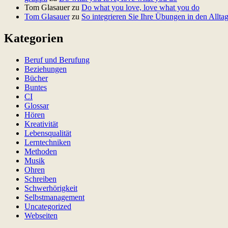
Tom Glasauer
zu
Do what you love, love what you do
Tom Glasauer
zu
So integrieren Sie Ihre Übungen in den Allta
Kategorien
Beruf und Berufung
Beziehungen
Bücher
Buntes
CI
Glossar
Hören
Kreativität
Lebensqualität
Lerntechniken
Methoden
Musik
Ohren
Schreiben
Schwerhörigkeit
Selbstmanagement
Uncategorized
Webseiten