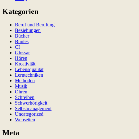
Kategorien
Beruf und Berufung
Beziehungen
Bücher
Buntes
CI
Glossar
Hören
Kreativität
Lebensqualität
Lerntechniken
Methoden
Musik
Ohren
Schreiben
Schwerhörigkeit
Selbstmanagement
Uncategorized
Webseiten
Meta