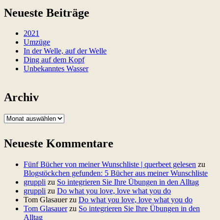
Neueste Beiträge
2021
Umzüge
In der Welle, auf der Welle
Ding auf dem Kopf
Unbekanntes Wasser
Archiv
A
r
c
Neueste Kommentare
h
i
v
Fünf Bücher von meiner Wunschliste | querbeet gelesen
zu
Blogstöckchen gefunden: 5 Bücher aus meiner Wunschliste
gruppli
zu
So integrieren Sie Ihre Übungen in den Alltag
gruppli
zu
Do what you love, love what you do
Tom Glasauer
zu
Do what you love, love what you do
Tom Glasauer
zu
So integrieren Sie Ihre Übungen in den
Alltag