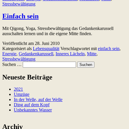
Stressbewältigung
Einfach sein
Mit Qigong, Yoga, Stressbewältigung das Gedankenkarussell
ausschalten lernen und in die eigene Mitte finden.
Veröffentlicht am
28. Juni 2010
Kategorisiert als
Lebensqualität
Verschlagwortet mit
einfach sein
,
Energie
,
Gedankenkarussell
,
Inneres Lächeln
,
Mitte
,
Stressbewältigung
Suchen …
Neueste Beiträge
2021
Umzüge
In der Welle, auf der Welle
Ding auf dem Kopf
Unbekanntes Wasser
Archiv