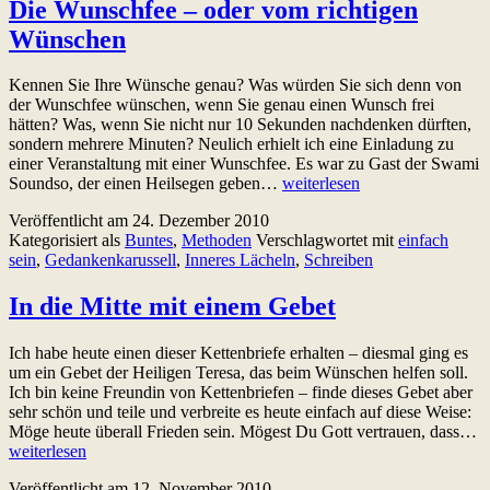
Die Wunschfee – oder vom richtigen
Wünschen
Kennen Sie Ihre Wünsche genau? Was würden Sie sich denn von
der Wunschfee wünschen, wenn Sie genau einen Wunsch frei
hätten? Was, wenn Sie nicht nur 10 Sekunden nachdenken dürften,
sondern mehrere Minuten? Neulich erhielt ich eine Einladung zu
einer Veranstaltung mit einer Wunschfee. Es war zu Gast der Swami
Die
Soundso, der einen Heilsegen geben…
weiterlesen
Wunschfee
Veröffentlicht am
24. Dezember 2010
–
Kategorisiert als
Buntes
,
Methoden
Verschlagwortet mit
einfach
oder
sein
,
Gedankenkarussell
,
Inneres Lächeln
,
Schreiben
vom
richtigen
Wünschen
In die Mitte mit einem Gebet
Ich habe heute einen dieser Kettenbriefe erhalten – diesmal ging es
um ein Gebet der Heiligen Teresa, das beim Wünschen helfen soll.
Ich bin keine Freundin von Kettenbriefen – finde dieses Gebet aber
sehr schön und teile und verbreite es heute einfach auf diese Weise:
In
Möge heute überall Frieden sein. Mögest Du Gott vertrauen, dass…
di
weiterlesen
M
Veröffentlicht am
12. November 2010
m