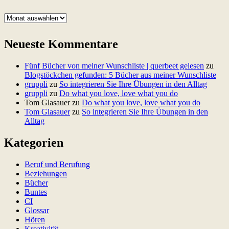
A
r
c
Neueste Kommentare
h
i
v
Fünf Bücher von meiner Wunschliste | querbeet gelesen
zu
Blogstöckchen gefunden: 5 Bücher aus meiner Wunschliste
gruppli
zu
So integrieren Sie Ihre Übungen in den Alltag
gruppli
zu
Do what you love, love what you do
Tom Glasauer
zu
Do what you love, love what you do
Tom Glasauer
zu
So integrieren Sie Ihre Übungen in den
Alltag
Kategorien
Beruf und Berufung
Beziehungen
Bücher
Buntes
CI
Glossar
Hören
Kreativität