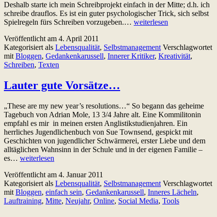
Deshalb starte ich mein Schreibprojekt einfach in der Mitte; d.h. ich
schreibe drauflos. Es ist ein guter psychologischer Trick, sich selbst
Erlauben
Spielregeln fürs Schreiben vorzugeben.…
weiterlesen
Sie
Veröffentlicht am
4. April 2011
sich
Kategorisiert als
Lebensqualität
,
Selbstmanagement
Verschlagwortet
kreative
mit
Bloggen
,
Gedankenkarussell
,
Innerer Kritiker
,
Kreativität
,
Phasen
Schreiben
,
Texten
Lauter gute Vorsätze…
„These are my new year’s resolutions…“ So begann das geheime
Tagebuch von Adrian Mole, 13 3/4 Jahre alt. Eine Kommilitonin
empfahl es mir in meinen ersten Anglistikstudienjahren. Ein
herrliches Jugendlichenbuch von Sue Townsend, gespickt mit
Geschichten von jugendlicher Schwärmerei, erster Liebe und dem
alltäglichen Wahnsinn in der Schule und in der eigenen Familie –
Lauter
es…
weiterlesen
gute
Veröffentlicht am
4. Januar 2011
Vorsätze…
Kategorisiert als
Lebensqualität
,
Selbstmanagement
Verschlagwortet
mit
Bloggen
,
einfach sein
,
Gedankenkarussell
,
Inneres Lächeln
,
Lauftraining
,
Mitte
,
Neujahr
,
Online
,
Social Media
,
Tools