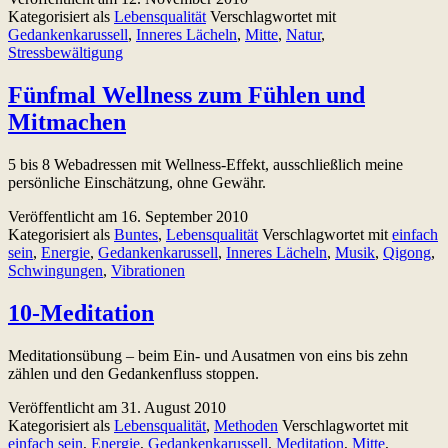
Kategorisiert als
Lebensqualität
Verschlagwortet mit
e
Gedankenkarussell
,
Inneres Lächeln
,
Mitte
,
Natur
,
G
Stressbewältigung
Fünfmal Wellness zum Fühlen und
Mitmachen
5 bis 8 Webadressen mit Wellness-Effekt, ausschließlich meine
persönliche Einschätzung, ohne Gewähr.
Veröffentlicht am
16. September 2010
Kategorisiert als
Buntes
,
Lebensqualität
Verschlagwortet mit
einfach
sein
,
Energie
,
Gedankenkarussell
,
Inneres Lächeln
,
Musik
,
Qigong
,
Schwingungen
,
Vibrationen
10-Meditation
Meditationsübung – beim Ein- und Ausatmen von eins bis zehn
zählen und den Gedankenfluss stoppen.
Veröffentlicht am
31. August 2010
Kategorisiert als
Lebensqualität
,
Methoden
Verschlagwortet mit
einfach sein
,
Energie
,
Gedankenkarussell
,
Meditation
,
Mitte
,